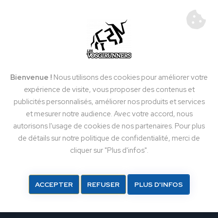
MENU
Bienvenue !
Nous utilisons des cookies pour améliorer votre
la Vosgi'Gazelle
expérience de visite, vous proposer des contenus et
publicités personnalisés, améliorer nos produits et services
Course complète
et mesurer notre audience. Avec votre accord, nous
autorisons l'usage de cookies de nos partenaires. Pour plus
de détails sur notre politique de confidentialité, merci de
24 ème édition
cliquer sur "Plus d'infos".
dimanche 12 avril 2026 à 09h30
13 km // 420 m
ACCEPTER
REFUSER
PLUS D'INFOS